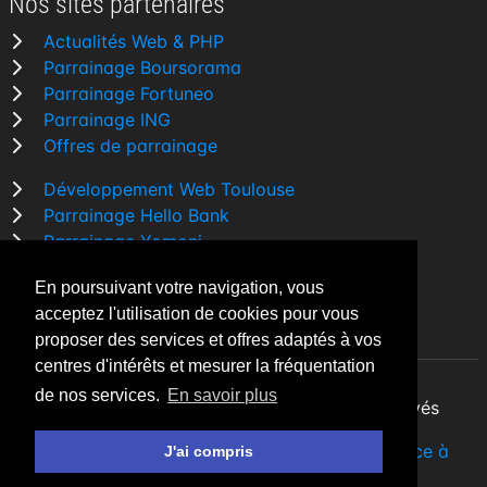
Nos sites partenaires
Actualités Web & PHP
Parrainage Boursorama
Parrainage Fortuneo
Parrainage ING
Offres de parrainage
Développement Web Toulouse
Parrainage Hello Bank
Parrainage Yomoni
Parrainage BforBank
En poursuivant votre navigation, vous
Comparatif banque
acceptez l'utilisation de cookies pour vous
proposer des services et offres adaptés à vos
centres d'intérêts et mesurer la fréquentation
de nos services.
En savoir plus
By Night v5.7.3
| © 2026 - Tous droits réservés
Fait avec
♥
par un
développeur Web Freelance à
J'ai compris
Toulouse