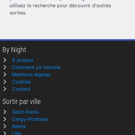
utilisez la recherche pour découvrir d'autres
sorties.
By Night
À propos
Comment ça marche
Mentions légales
Cookies
Contact
Sortir par ville
Saint-Denis
Cergy-Pontoise
Reims
Lille