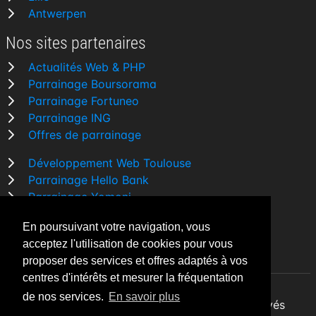
Antwerpen
Nos sites partenaires
Actualités Web & PHP
Parrainage Boursorama
Parrainage Fortuneo
Parrainage ING
Offres de parrainage
Développement Web Toulouse
Parrainage Hello Bank
Parrainage Yomoni
Parrainage BforBank
En poursuivant votre navigation, vous
Comparatif banque
acceptez l'utilisation de cookies pour vous
proposer des services et offres adaptés à vos
centres d'intérêts et mesurer la fréquentation
de nos services.
En savoir plus
By Night v5.7.3
| © 2026 - Tous droits réservés