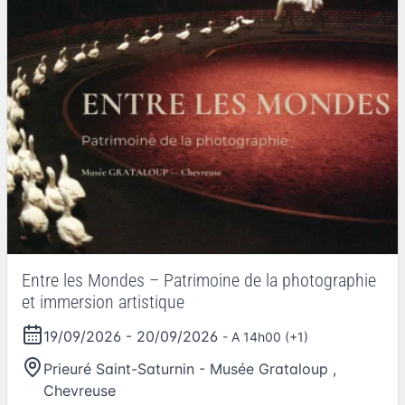
Entre les Mondes – Patrimoine de la photographie
et immersion artistique
19/09/2026
-
20/09/2026
- A 14h00 (+1)
Prieuré Saint-Saturnin - Musée Grataloup
,
Chevreuse