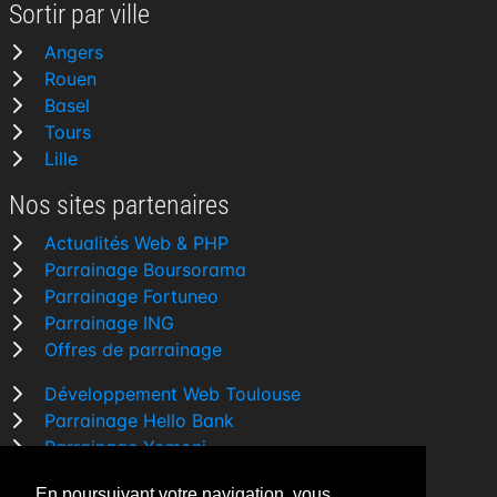
Sortir par ville
Angers
Rouen
Basel
Tours
Lille
Nos sites partenaires
Actualités Web & PHP
Parrainage Boursorama
Parrainage Fortuneo
Parrainage ING
Offres de parrainage
Développement Web Toulouse
Parrainage Hello Bank
Parrainage Yomoni
Parrainage BforBank
En poursuivant votre navigation, vous