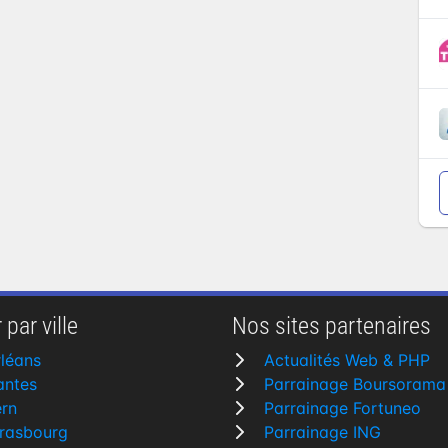
 par ville
Nos sites partenaires
léans
Actualités Web & PHP
antes
Parrainage Boursorama
rn
Parrainage Fortuneo
rasbourg
Parrainage ING