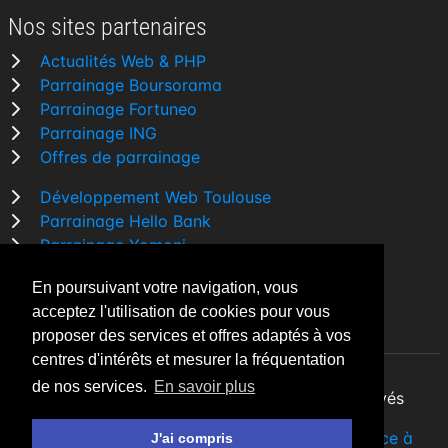
Nos sites partenaires
Actualités Web & PHP
Parrainage Boursorama
Parrainage Fortuneo
Parrainage ING
Offres de parrainage
Développement Web Toulouse
Parrainage Hello Bank
Parrainage Yomoni
Parrainage BforBank
En poursuivant votre navigation, vous
Comparatif banque
acceptez l'utilisation de cookies pour vous
proposer des services et offres adaptés à vos
centres d'intérêts et mesurer la fréquentation
de nos services.
En savoir plus
By Night v5.7.3
| © 2026 - Tous droits réservés
Fait avec
♥
par un
développeur Web Freelance à
J'ai compris