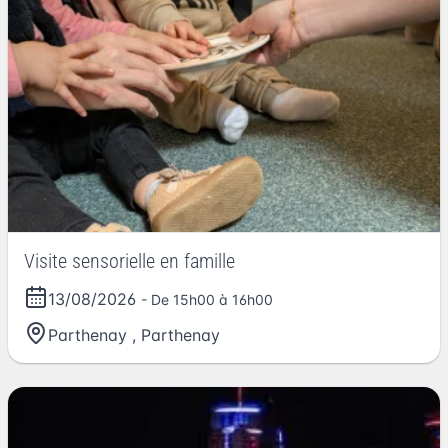
Visite sensorielle en famille
13/08/2026
- De 15h00 à 16h00
Parthenay
,
Parthenay