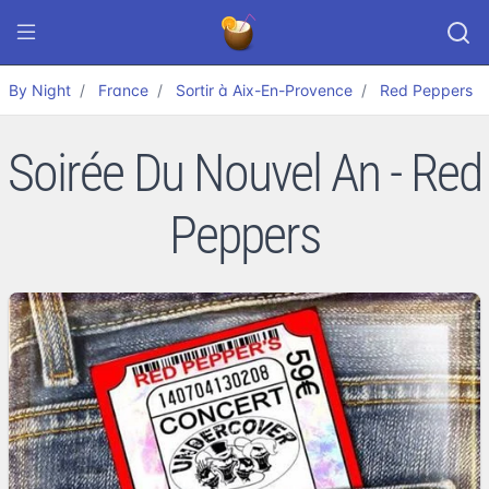
By Night
France
Sortir à Aix-En-Provence
Red Peppers
Soirée Du Nouvel An - Red
Peppers