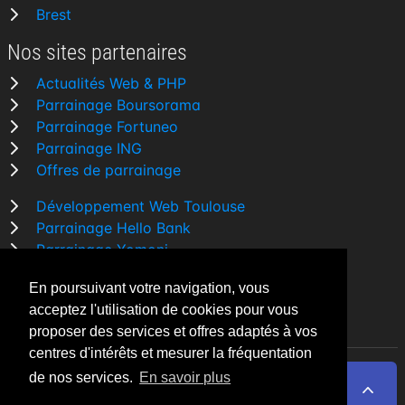
Brest
Nos sites partenaires
Actualités Web & PHP
Parrainage Boursorama
Parrainage Fortuneo
Parrainage ING
Offres de parrainage
Développement Web Toulouse
Parrainage Hello Bank
Parrainage Yomoni
Parrainage BforBank
En poursuivant votre navigation, vous
Comparatif banque
acceptez l'utilisation de cookies pour vous
proposer des services et offres adaptés à vos
centres d'intérêts et mesurer la fréquentation
de nos services.
En savoir plus
By Night v5.7.3
| © 2026 - Tous droits réservés