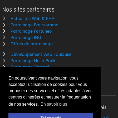
Nos sites partenaires
Actualités Web & PHP
Parrainage Boursorama
Parrainage Fortuneo
Parrainage ING
Offres de parrainage
Développement Web Toulouse
Parrainage Hello Bank
Parrainage Yomoni
Parrainage BforBank
En poursuivant votre navigation, vous
Comparatif banque
acceptez l'utilisation de cookies pour vous
proposer des services et offres adaptés à vos
centres d'intérêts et mesurer la fréquentation
de nos services.
En savoir plus
By Night v5.7.3
| © 2026 - Tous droits réservés
Fait avec
♥
par un
développeur Web Freelance à
J'ai compris