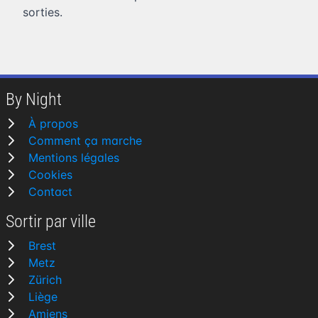
sorties.
By Night
À propos
Comment ça marche
Mentions légales
Cookies
Contact
Sortir par ville
Brest
Metz
Zürich
Liège
Amiens