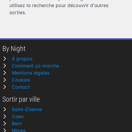
utilisez la recherche pour découvrir d'autres
sorties.
By Night
À propos
Comment ça marche
Mentions légales
Cookies
Contact
Sortir par ville
Saint-Étienne
Caen
Bern
Nîmes