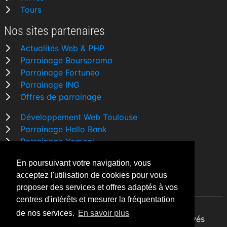
Tours
Nos sites partenaires
Actualités Web & PHP
Parrainage Boursorama
Parrainage Fortuneo
Parrainage ING
Offres de parrainage
Développement Web Toulouse
Parrainage Hello Bank
Parrainage Yomoni
Parrainage BforBank
En poursuivant votre navigation, vous
Comparatif banque
acceptez l'utilisation de cookies pour vous
proposer des services et offres adaptés à vos
centres d'intérêts et mesurer la fréquentation
de nos services.
En savoir plus
By Night v5.7.3
| © 2026 - Tous droits réservés