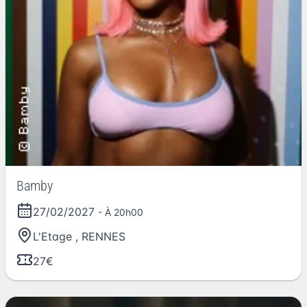
Bamby
27/02/2027
- À 20h00
L'Etage
,
RENNES
27€