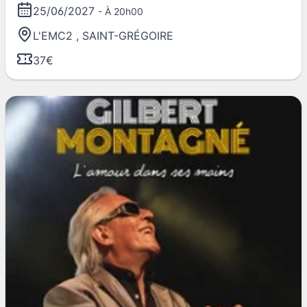
25/06/2027
- À 20h00
L'EMC2
,
SAINT-GRÉGOIRE
37€