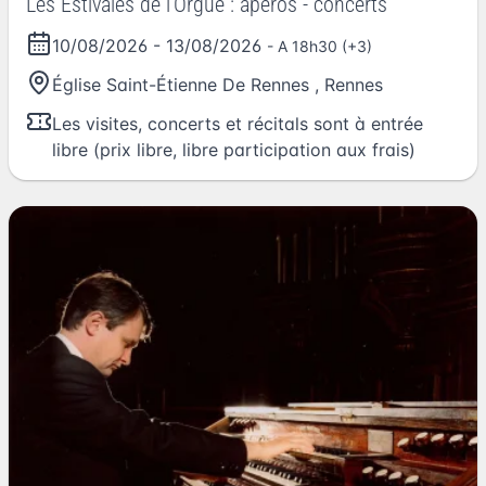
Les Estivales de l'Orgue : apéros - concerts
10/08/2026
-
13/08/2026
- A 18h30 (+3)
Église Saint-Étienne De Rennes
,
Rennes
Les visites, concerts et récitals sont à entrée
libre (prix libre, libre participation aux frais)