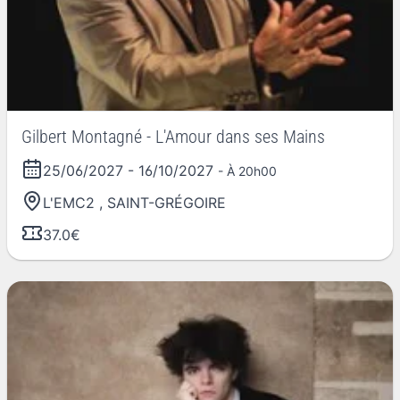
Gilbert Montagné - L'Amour dans ses Mains
25/06/2027
-
16/10/2027
- À 20h00
L'EMC2
,
SAINT-GRÉGOIRE
37.0€