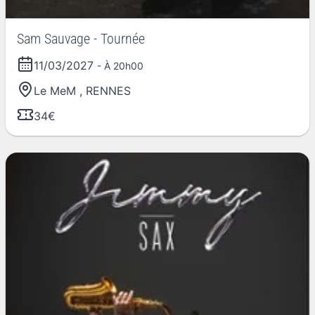
Sam Sauvage - Tournée
11/03/2027
- À 20h00
Le MeM
,
RENNES
34€