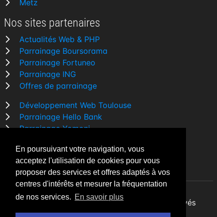
Metz
Nos sites partenaires
Actualités Web & PHP
Parrainage Boursorama
Parrainage Fortuneo
Parrainage ING
Offres de parrainage
Développement Web Toulouse
Parrainage Hello Bank
Parrainage Yomoni
Parrainage BforBank
En poursuivant votre navigation, vous
Comparatif banque
acceptez l'utilisation de cookies pour vous
proposer des services et offres adaptés à vos
centres d'intérêts et mesurer la fréquentation
de nos services.
En savoir plus
By Night v5.7.3
| © 2026 - Tous droits réservés