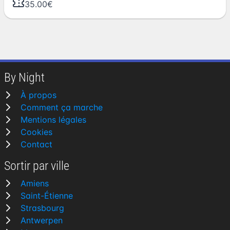
35.00€
By Night
À propos
Comment ça marche
Mentions légales
Cookies
Contact
Sortir par ville
Amiens
Saint-Étienne
Strasbourg
Antwerpen