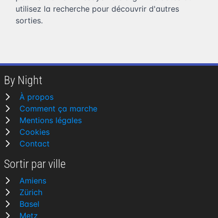
utilisez la recherche pour découvrir d'autres
sorties.
By Night
À propos
Comment ça marche
Mentions légales
Cookies
Contact
Sortir par ville
Amiens
Zürich
Basel
Metz