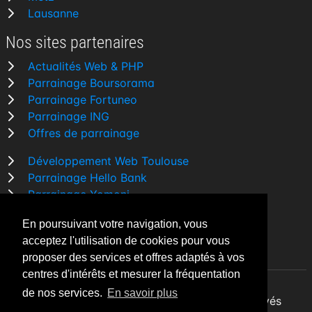
Lausanne
Nos sites partenaires
Actualités Web & PHP
Parrainage Boursorama
Parrainage Fortuneo
Parrainage ING
Offres de parrainage
Développement Web Toulouse
Parrainage Hello Bank
Parrainage Yomoni
Parrainage BforBank
En poursuivant votre navigation, vous
Comparatif banque
acceptez l'utilisation de cookies pour vous
proposer des services et offres adaptés à vos
centres d'intérêts et mesurer la fréquentation
de nos services.
En savoir plus
By Night v5.7.3
| © 2026 - Tous droits réservés