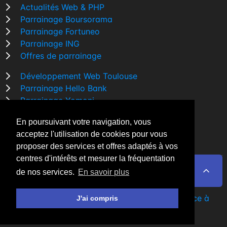
Actualités Web & PHP
Parrainage Boursorama
Parrainage Fortuneo
Parrainage ING
Offres de parrainage
Développement Web Toulouse
Parrainage Hello Bank
Parrainage Yomoni
Parrainage BforBank
En poursuivant votre navigation, vous
Comparatif banque
acceptez l'utilisation de cookies pour vous
proposer des services et offres adaptés à vos
centres d'intérêts et mesurer la fréquentation
de nos services.
En savoir plus
By Night v5.7.3
| © 2026 - Tous droits réservés
Fait avec
♥
par un
développeur Web Freelance à
J'ai compris
Toulouse