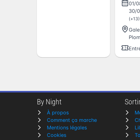
01/
30/
(+13)
Gale
Plom
Entr
By Night
Sortir
À propos
Ma
Comment ça marche
Ch
Mentions légales
Li
Cookies
To