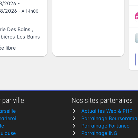
08/2026
-
08/2026
- A 14h00
rie Des Bains
,
bières-Les-Bains
ée libre
 par ville
Nos sites partenaires
rseille
Actualités Web & PHP
arleroi
Parrainage Boursorama
lle
Parrainage Fortuneo
ulouse
Parrainage ING