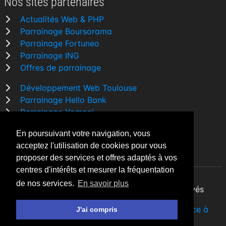
Nos sites partenaires
Actualités Web & PHP
Parrainage Boursorama
Parrainage Fortuneo
Parrainage ING
Offres de parrainage
Développement Web Toulouse
Parrainage Hello Bank
Parrainage Yomoni
Parrainage BforBank
En poursuivant votre navigation, vous
Comparatif banque
acceptez l'utilisation de cookies pour vous
proposer des services et offres adaptés à vos
centres d'intérêts et mesurer la fréquentation
de nos services.
En savoir plus
By Night v5.7.3
| © 2026 - Tous droits réservés
Fait avec
♥
par un
développeur Web Freelance à
J'ai compris
Toulouse