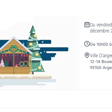
Du
vendred
décembre 
De 10h00 à
Ville D'arge
12-14 Boul
95100
Arge