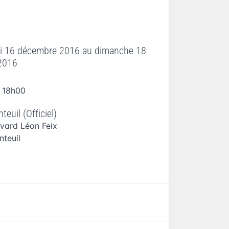
i 16 décembre 2016
au
dimanche 18
2016
 18h00
nteuil (Officiel)
evard Léon Feix
nteuil