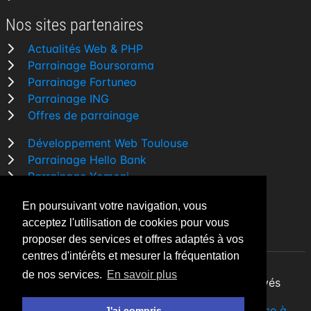
Nos sites partenaires
Actualités Web & PHP
Parrainage Boursorama
Parrainage Fortuneo
Parrainage ING
Offres de parrainage
Développement Web Toulouse
Parrainage Hello Bank
Parrainage Yomoni
Parrainage BforBank
En poursuivant votre navigation, vous
Comparatif banque
acceptez l'utilisation de cookies pour vous
proposer des services et offres adaptés à vos
centres d'intérêts et mesurer la fréquentation
de nos services.
En savoir plus
By Night v5.7.3
| © 2026 - Tous droits réservés
Fait avec
♥
par un
développeur Web Freelance à
J'ai compris