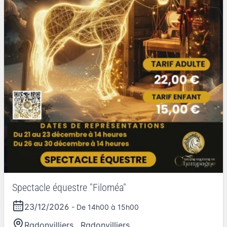
Spectacle équestre "Filoméa"
23/12/2026
- De 14h00 à 15h00
Radonvilliers
,
Radonvilliers