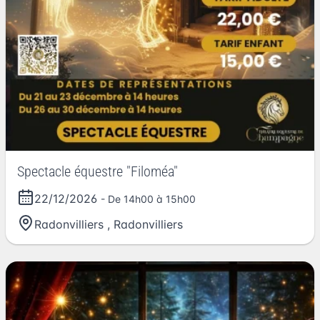
Spectacle équestre "Filoméa"
22/12/2026
- De 14h00 à 15h00
Radonvilliers
,
Radonvilliers