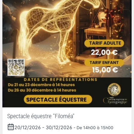
Spectacle équestre "Filoméa"
20/12/2026
-
30/12/2026
- De 14h00 à 15h00