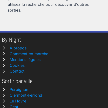
utilisez la recherche pour découvrir d'autres
sorties.
By Night
À propos
Comment ça marche
Mentions légales
Cookies
Contact
Sortir par ville
Perpignan
Clermont-Ferrand
Le Havre
Gent