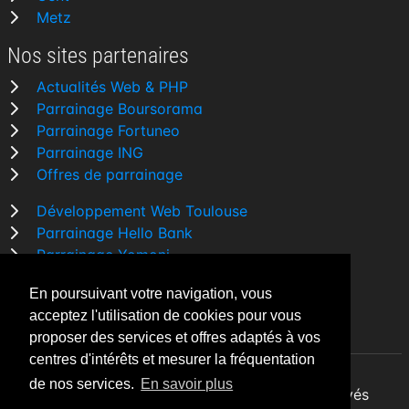
Metz
Nos sites partenaires
Actualités Web & PHP
Parrainage Boursorama
Parrainage Fortuneo
Parrainage ING
Offres de parrainage
Développement Web Toulouse
Parrainage Hello Bank
Parrainage Yomoni
Parrainage BforBank
En poursuivant votre navigation, vous
Comparatif banque
acceptez l'utilisation de cookies pour vous
proposer des services et offres adaptés à vos
centres d'intérêts et mesurer la fréquentation
de nos services.
En savoir plus
By Night v5.7.3
| © 2026 - Tous droits réservés