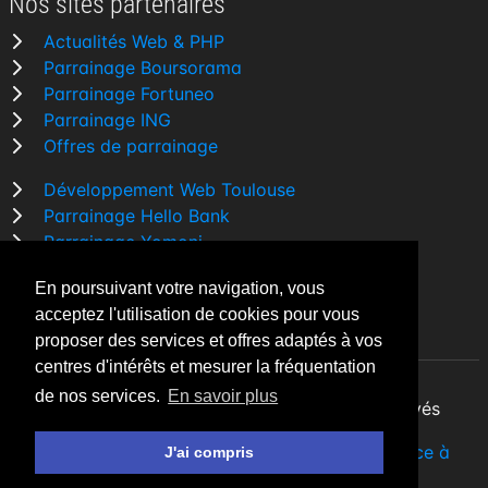
Nos sites partenaires
Actualités Web & PHP
Parrainage Boursorama
Parrainage Fortuneo
Parrainage ING
Offres de parrainage
Développement Web Toulouse
Parrainage Hello Bank
Parrainage Yomoni
Parrainage BforBank
En poursuivant votre navigation, vous
Comparatif banque
acceptez l'utilisation de cookies pour vous
proposer des services et offres adaptés à vos
centres d'intérêts et mesurer la fréquentation
de nos services.
En savoir plus
By Night v5.7.3
| © 2026 - Tous droits réservés
Fait avec
♥
par un
développeur Web Freelance à
J'ai compris
Toulouse