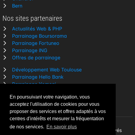
Bern
Nos sites partenaires
Actualités Web & PHP
Parrainage Boursorama
Parrainage Fortuneo
Parrainage ING
Offres de parrainage
Développement Web Toulouse
Parrainage Hello Bank
Parrainage Yomoni
Parrainage BforBank
En poursuivant votre navigation, vous
Comparatif banque
acceptez l'utilisation de cookies pour vous
proposer des services et offres adaptés à vos
centres d'intérêts et mesurer la fréquentation
de nos services.
En savoir plus
By Night v5.7.3
| © 2026 - Tous droits réservés