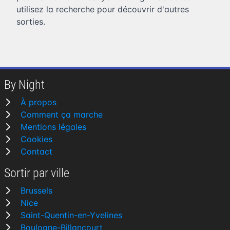
utilisez la recherche pour découvrir d'autres
sorties.
By Night
À propos
Comment ça marche
Mentions légales
Cookies
Contact
Sortir par ville
Brussels
Nice
Saint-Quentin-en-Yvelines
Boulogne-Billancourt