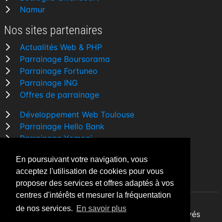
Namur
Nos sites partenaires
Actualités Web & PHP
Parrainage Boursorama
Parrainage Fortuneo
Parrainage ING
Offres de parrainage
Développement Web Toulouse
Parrainage Hello Bank
Parrainage Yomoni
Parrainage BforBank
En poursuivant votre navigation, vous
Comparatif banque
acceptez l'utilisation de cookies pour vous
proposer des services et offres adaptés à vos
centres d'intérêts et mesurer la fréquentation
de nos services.
En savoir plus
By Night v5.7.3
| © 2026 - Tous droits réservés