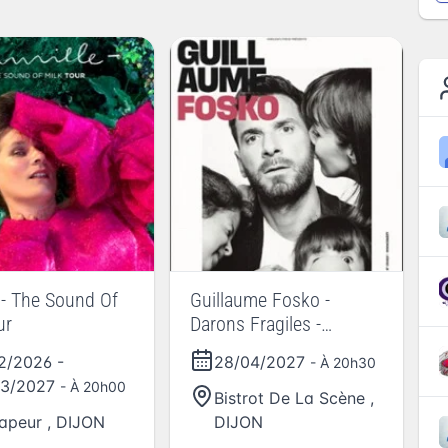
 - The Sound Of
Guillaume Fosko -
ur
Darons Fragiles -
Tournée
12/2026
-
28/04/2027
- À 20h30
03/2027
- À 20h00
Bistrot De La Scène
,
apeur
,
DIJON
DIJON