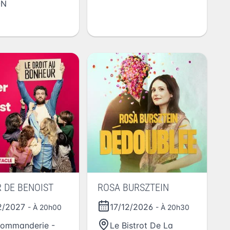
ON
R DE BENOIST
ROSA BURSZTEIN
2/2027
17/12/2026
- À 20h00
- À 20h30
ommanderie -
Le Bistrot De La