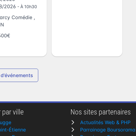
08/2026
- À 10h30
arcy Comédie
,
ON
500€
 d'événements
 par ville
Nos sites partenaires
rugge
Actualités Web & PHP
int-Étienne
Parrainage Boursorama