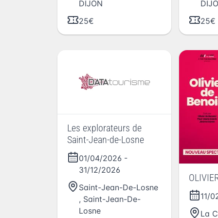
DIJON
DIJ
25€
25€
Les explorateurs de
Saint-Jean-de-Losne
01/04/2026
-
31/12/2026
OLIVIE
Saint-Jean-De-Losne
11/0
,
Saint-Jean-De-
Losne
La C