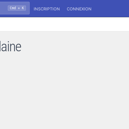
Cmd + K
INSCRIPTION
CONNEXION
laine