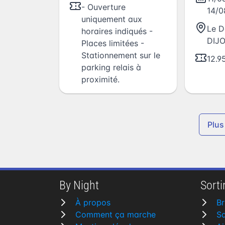
- Ouverture
14/
uniquement aux
Le D
horaires indiqués -
DIJ
Places limitées -
Stationnement sur le
12.9
parking relais à
proximité.
Plus
By Night
Sortir
À propos
B
Comment ça marche
Sa