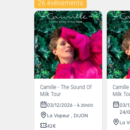
26 événements
Camille - The Sound Of
Camille
Milk Tour
Milk To
03/12/2026
03/
- À 20h00
24/
La Vapeur
,
DIJON
La V
42€