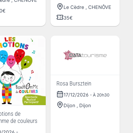
èdre
,
CHENÔVE
Le Cèdre
,
CHENÔVE
00€
35€
Rosa Bursztein
17/12/2026
- À 20h30
Dijon
,
Dijon
tions de
me de couleurs
8/2026
-