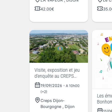
LA VAPEUR
,
DIJON
Le C
42.00€
35.
Visite, exposition et jeu
d'enquête au CREPS
BFC
19/09/2026
- A 10h00
(+2)
Les émo
Creps Dijon-
Bonhom
Bourgogne
,
Dijon
11/0