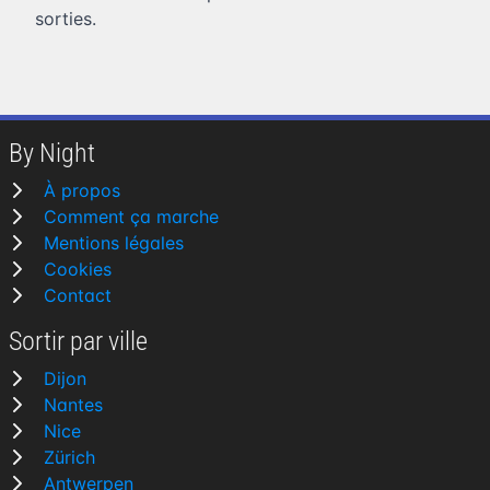
sorties.
By Night
À propos
Comment ça marche
Mentions légales
Cookies
Contact
Sortir par ville
Dijon
Nantes
Nice
Zürich
Antwerpen