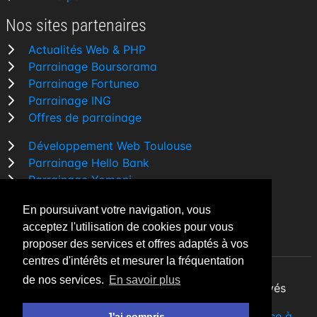
Nos sites partenaires
Actualités Web & PHP
Parrainage Boursorama
Parrainage Fortuneo
Parrainage ING
Offres de parrainage
Développement Web Toulouse
Parrainage Hello Bank
Parrainage Yomoni
Parrainage BforBank
En poursuivant votre navigation, vous
Comparatif banque
acceptez l'utilisation de cookies pour vous
proposer des services et offres adaptés à vos
centres d'intérêts et mesurer la fréquentation
de nos services.
En savoir plus
By Night v5.7.3
| © 2026 - Tous droits réservés
Fait avec
♥
par un
développeur Web Freelance à
J'ai compris