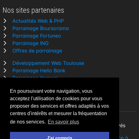
Nos sites partenaires
Actualités Web & PHP
Parrainage Boursorama
Parrainage Fortuneo
Parrainage ING
Offres de parrainage
Développement Web Toulouse
Parrainage Hello Bank
Parrainage Yomoni
Parrainage BforBank
En poursuivant votre navigation, vous
Comparatif banque
acceptez l'utilisation de cookies pour vous
proposer des services et offres adaptés à vos
centres d'intérêts et mesurer la fréquentation
de nos services.
En savoir plus
By Night v5.7.3
| © 2026 - Tous droits réservés
Fait avec
♥
par un
développeur Web Freelance à
J'ai compris