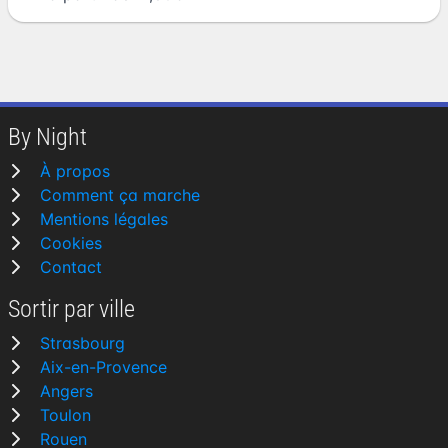
By Night
À propos
Comment ça marche
Mentions légales
Cookies
Contact
Sortir par ville
Strasbourg
Aix-en-Provence
Angers
Toulon
Rouen