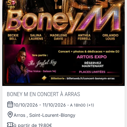
BONEY M EN CONCERT À ARRAS
10/10/2026
-
11/10/2026
- A 18h00 (+1)
Arras
,
Saint-Laurent-Blangy
à partir de 19,80€