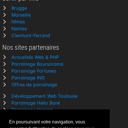
Brugge
Marseille
Nîmes
Nantes
Clermont-Ferrand
Nos sites partenaires
Actualités Web & PHP
Parrainage Boursorama
Parrainage Fortuneo
Parrainage ING
Offres de parrainage
Développement Web Toulouse
Parrainage Hello Bank
Parrainage Yomoni
Parrainage BforBank
En poursuivant votre navigation, vous
Comparatif banque