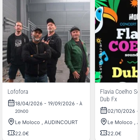
Lofofora
Flavia Coelho S
Dub Fx
18/04/2026
-
19/09/2026
- À
02/10/2026
20h00
-
Le Moloco
,
AUDINCOURT
Le Moloco
,
22.0€
22.0€