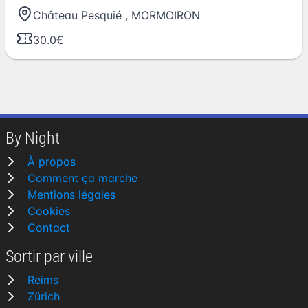
Château Pesquié
,
MORMOIRON
30.0€
By Night
À propos
Comment ça marche
Mentions légales
Cookies
Contact
Sortir par ville
Reims
Zürich