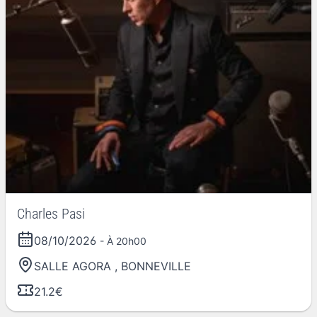
Charles Pasi
08/10/2026
- À 20h00
SALLE AGORA
,
BONNEVILLE
21.2€