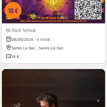
Bb Rock festival
08/08/2026
- A 15h08
Senlis Le Sec
,
Senlis-Le-Sec
18 €