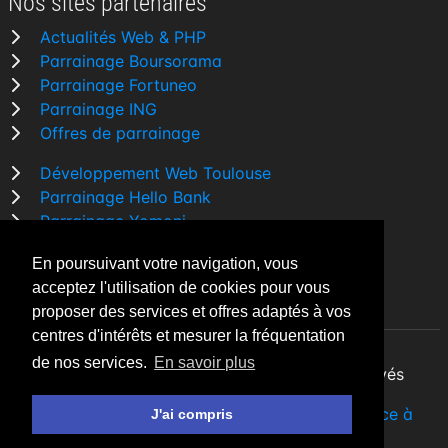
Nos sites partenaires
Actualités Web & PHP
Parrainage Boursorama
Parrainage Fortuneo
Parrainage ING
Offres de parrainage
Développement Web Toulouse
Parrainage Hello Bank
Parrainage Yomoni
Parrainage BforBank
En poursuivant votre navigation, vous
Comparatif banque
acceptez l'utilisation de cookies pour vous
proposer des services et offres adaptés à vos
centres d'intérêts et mesurer la fréquentation
de nos services.
En savoir plus
By Night v5.7.3
| © 2026 - Tous droits réservés
Fait avec
♥
par un
développeur Web Freelance à
J'ai compris
Toulouse