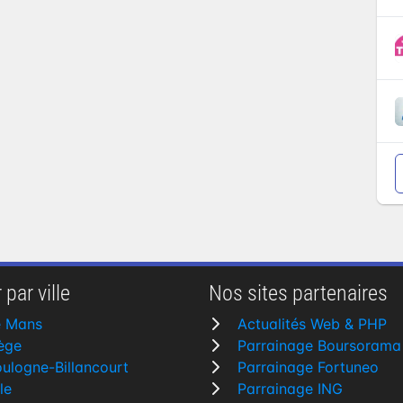
 par ville
Nos sites partenaires
e Mans
Actualités Web & PHP
ège
Parrainage Boursorama
ulogne-Billancourt
Parrainage Fortuneo
lle
Parrainage ING