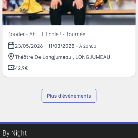
Booder - Ah... L'Ecole ! - Tournée
23/05/2026
-
11/03/2028
- À 20h00
Théâtre De Longjumeau
,
LONGJUMEAU
42.9€
Plus d'événements
By Night