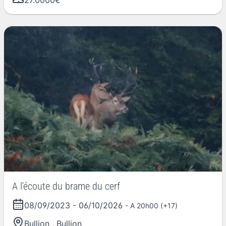
A l'écoute du brame du cerf
08/09/2023
-
06/10/2026
- A 20h00 (+17)
Bullion
,
Bullion