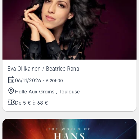
Eva Ollikainen / Beatrice Rana
06/11/2026
- A 20h00
Halle Aux Grains
,
Toulouse
De 5 € à 68 €