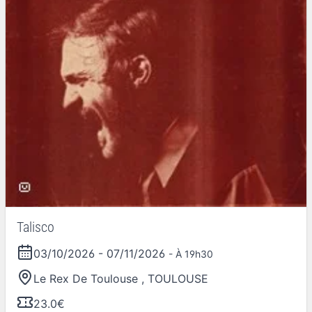
Talisco
03/10/2026
-
07/11/2026
- À 19h30
Le Rex De Toulouse
,
TOULOUSE
23.0€