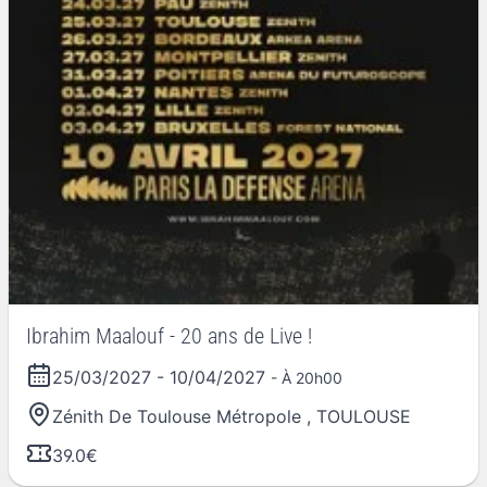
Ibrahim Maalouf - 20 ans de Live !
25/03/2027
-
10/04/2027
- À 20h00
Zénith De Toulouse Métropole
,
TOULOUSE
39.0€