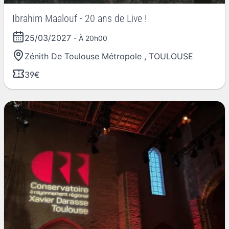
Ibrahim Maalouf - 20 ans de Live !
25/03/2027
- À 20h00
Zénith De Toulouse Métropole
,
TOULOUSE
39€