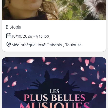
Biotopia
18/10/2026
- A 15h00
Médiathèque José Cabanis
,
Toulouse