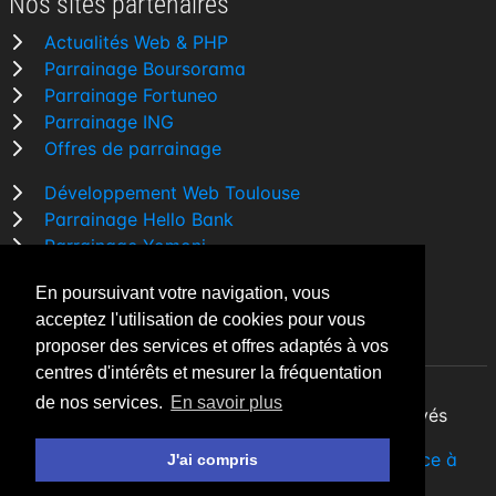
Nos sites partenaires
Actualités Web & PHP
Parrainage Boursorama
Parrainage Fortuneo
Parrainage ING
Offres de parrainage
Développement Web Toulouse
Parrainage Hello Bank
Parrainage Yomoni
Parrainage BforBank
En poursuivant votre navigation, vous
Comparatif banque
acceptez l'utilisation de cookies pour vous
proposer des services et offres adaptés à vos
centres d'intérêts et mesurer la fréquentation
de nos services.
En savoir plus
By Night v5.7.3
| © 2026 - Tous droits réservés
Fait avec
♥
par un
développeur Web Freelance à
J'ai compris
Toulouse