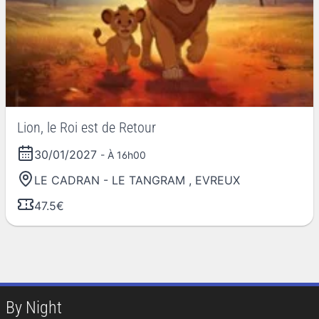
Lion, le Roi est de Retour
30/01/2027
- À 16h00
LE CADRAN - LE TANGRAM
,
EVREUX
47.5€
By Night