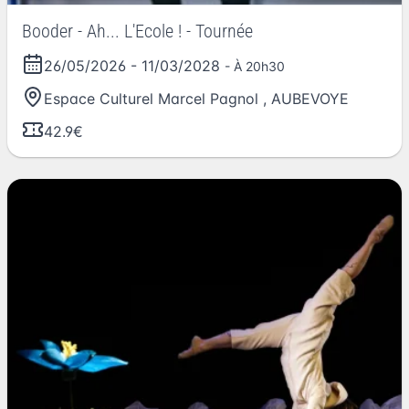
Booder - Ah... L'Ecole ! - Tournée
26/05/2026
-
11/03/2028
- À 20h30
Espace Culturel Marcel Pagnol
,
AUBEVOYE
42.9€