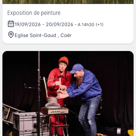
Exposition de peinture
19/09/2026
-
20/09/2026
- A 14h30 (+1)
Eglise Saint-Gaud
,
Caër