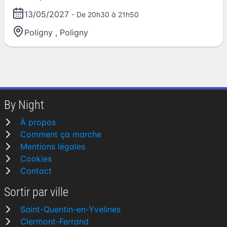
13/05/2027
- De 20h30 à 21h50
Poligny
,
Poligny
By Night
À propos
Comment ça marche
Mentions légales
Cookies
Contact
Sortir par ville
Saint-Quentin-en-Yvelines
Clermont-Ferrand