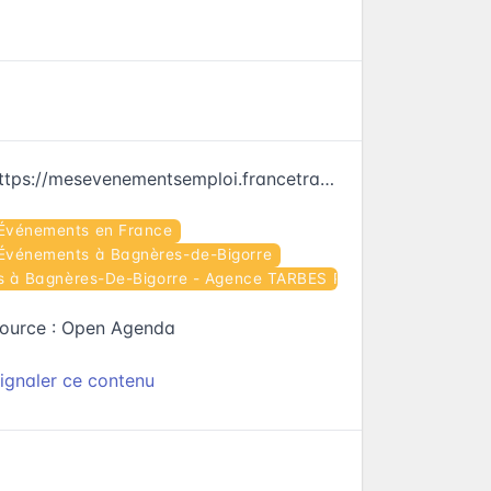
https://mesevenementsemploi.francetravail.fr/mes-evenements-emploi/evenement/663357
Événements en France
Événements à Bagnères-de-Bigorre
 à Bagnères-De-Bigorre - Agence TARBES PYRENEES
ource :
Open Agenda
ignaler ce contenu