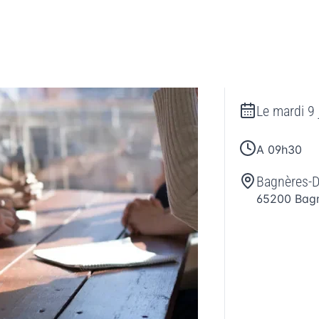
Le
mardi 9 
A 09h30
Bagnères-
65200
Bag