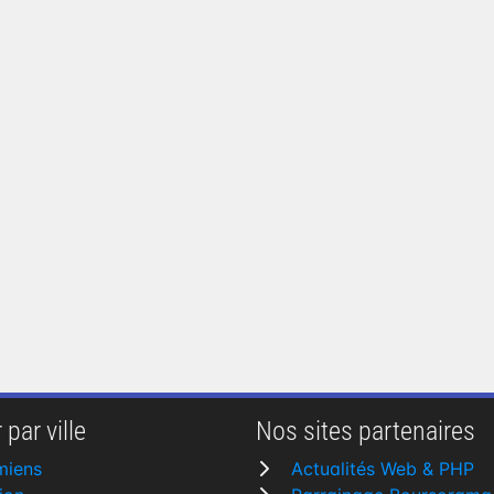
 par ville
Nos sites partenaires
miens
Actualités Web & PHP