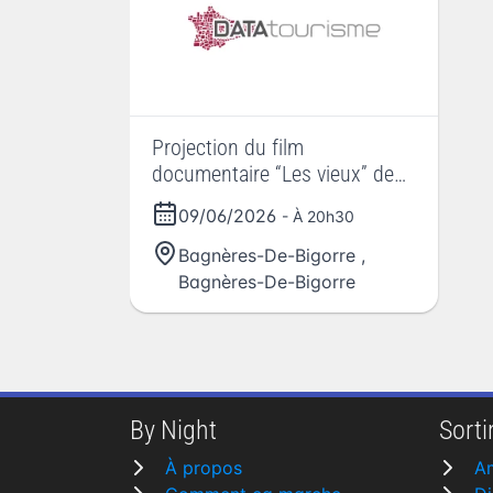
Projection du film
documentaire “Les vieux” de
Claus Drexel
09/06/2026
- À 20h30
Bagnères-De-Bigorre
,
Bagnères-De-Bigorre
By Night
Sortir
À propos
A