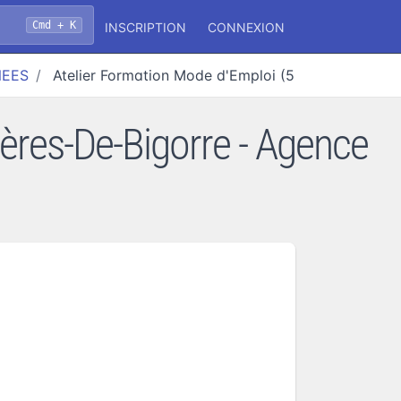
Cmd + K
INSCRIPTION
CONNEXION
NEES
Atelier Formation Mode d'Emploi (50 ans et )
nères-De-Bigorre - Agence