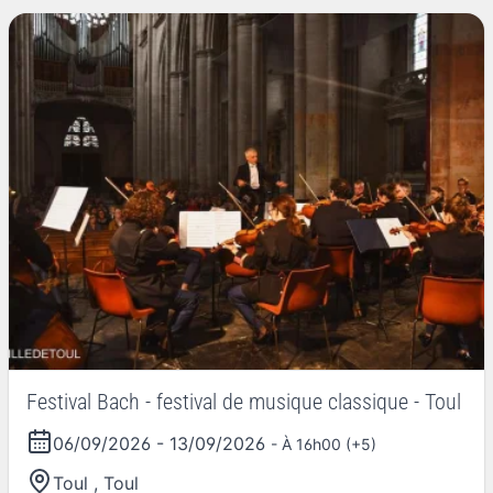
Festival Bach - festival de musique classique - Toul
06/09/2026
-
13/09/2026
- À 16h00 (+5)
Toul
,
Toul