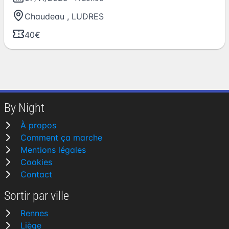
Chaudeau
,
LUDRES
40€
By Night
À propos
Comment ça marche
Mentions légales
Cookies
Contact
Sortir par ville
Rennes
Liège