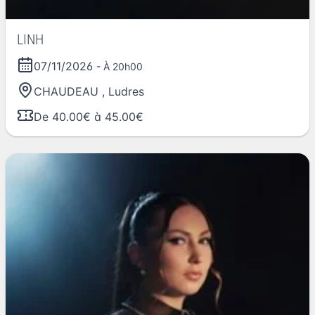
LINH
07/11/2026
- À 20h00
CHAUDEAU
,
Ludres
De 40.00€ à 45.00€