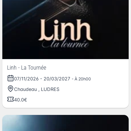
Linh - La Tournée
07/11/2026
-
20/03/2027
- À 20h00
Chaudeau
,
LUDRES
40.0€