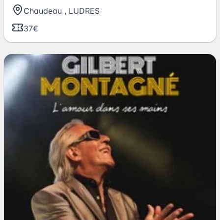
Chaudeau
,
LUDRES
37€