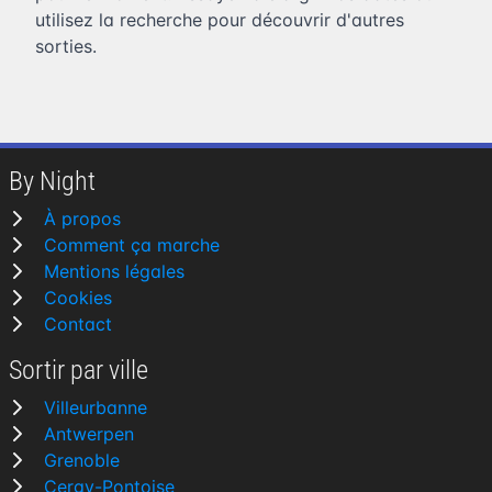
utilisez la recherche pour découvrir d'autres
sorties.
By Night
À propos
Comment ça marche
Mentions légales
Cookies
Contact
Sortir par ville
Villeurbanne
Antwerpen
Grenoble
Cergy-Pontoise