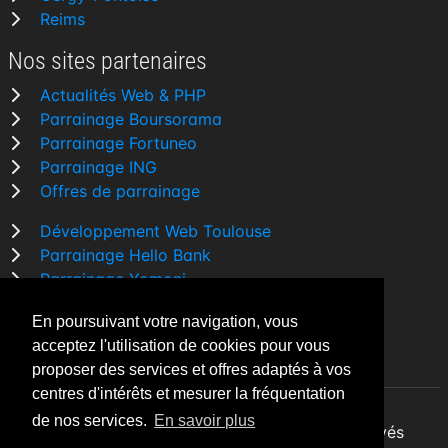
Reims
Nos sites partenaires
Actualités Web & PHP
Parrainage Boursorama
Parrainage Fortuneo
Parrainage ING
Offres de parrainage
Développement Web Toulouse
Parrainage Hello Bank
Parrainage Yomoni
Parrainage BforBank
En poursuivant votre navigation, vous
Comparatif banque
acceptez l'utilisation de cookies pour vous
proposer des services et offres adaptés à vos
centres d'intérêts et mesurer la fréquentation
de nos services.
En savoir plus
By Night v5.7.3
| © 2026 - Tous droits réservés