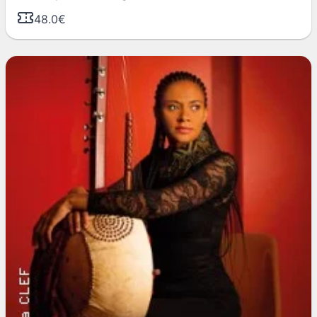
48.0€