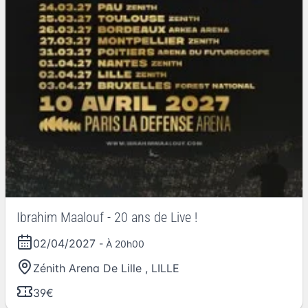
Ibrahim Maalouf - 20 ans de Live !
02/04/2027
- À 20h00
Zénith Arena De Lille
,
LILLE
39€