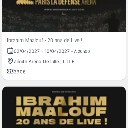
Ibrahim Maalouf - 20 ans de Live !
02/04/2027
-
10/04/2027
- À 20h00
Zénith Arena De Lille
,
LILLE
39.0€