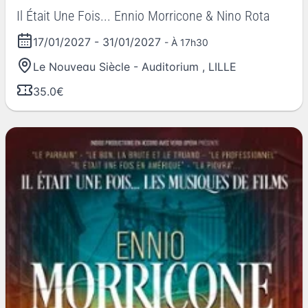
Il Était Une Fois... Ennio Morricone & Nino Rota
17/01/2027
-
31/01/2027
- À 17h30
Le Nouveau Siècle - Auditorium
,
LILLE
35.0€