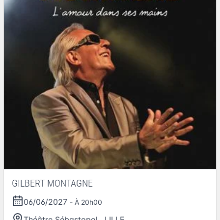
GILBERT MONTAGNE
06/06/2027
- À 20h00
Théâtre Sébastopol
,
LILLE