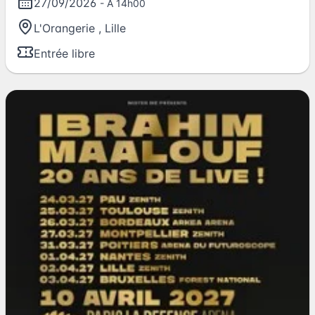
27/09/2026
- A 14h00
L'Orangerie
,
Lille
Entrée libre