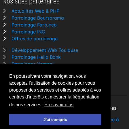
Nos sites partenaires
Actualités Web & PHP
Parrainage Boursorama
Parrainage Fortuneo
Parrainage ING
Offres de parrainage
Développement Web Toulouse
Parrainage Hello Bank
Parrainage Yomoni
Parrainage BforBank
En poursuivant votre navigation, vous
Comparatif banque
acceptez l'utilisation de cookies pour vous
proposer des services et offres adaptés à vos
centres d'intérêts et mesurer la fréquentation
de nos services.
En savoir plus
By Night v5.7.3
| © 2026 - Tous droits réservés
Fait avec
♥
par un
développeur Web Freelance à
J'ai compris
Toulouse