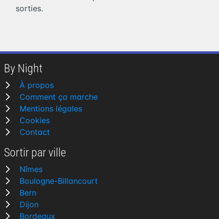
sorties.
By Night
À propos
Comment ça marche
Mentions légales
Cookies
Contact
Sortir par ville
Nîmes
Boulogne-Billancourt
Bern
Dijon
Bordeaux