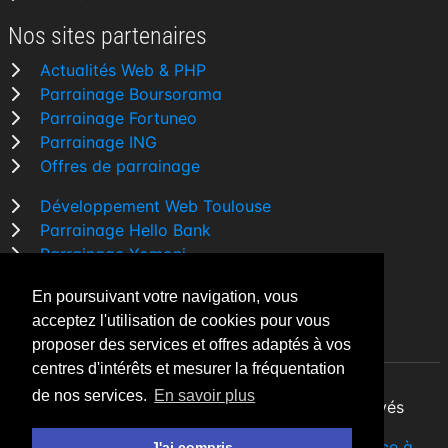
Nos sites partenaires
Actualités Web & PHP
Parrainage Boursorama
Parrainage Fortuneo
Parrainage ING
Offres de parrainage
Développement Web Toulouse
Parrainage Hello Bank
Parrainage Yomoni
Parrainage BforBank
En poursuivant votre navigation, vous
Comparatif banque
acceptez l'utilisation de cookies pour vous
proposer des services et offres adaptés à vos
centres d'intérêts et mesurer la fréquentation
de nos services.
En savoir plus
By Night v5.7.3
| © 2026 - Tous droits réservés
Fait avec
♥
par un
développeur Web Freelance à
J'ai compris