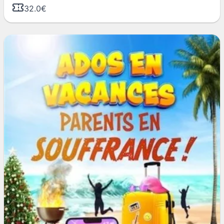
32.0€