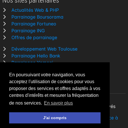
Nos sites partenaires
Actualités Web & PHP
Parrainage Boursorama
Parrainage Fortuneo
Parrainage ING
Offres de parrainage
Développement Web Toulouse
Parrainage Hello Bank
Parrainage Yomoni
Parrainage BforBank
En poursuivant votre navigation, vous
Comparatif banque
acceptez l'utilisation de cookies pour vous
proposer des services et offres adaptés à vos
centres d'intérêts et mesurer la fréquentation
de nos services.
En savoir plus
By Night v5.7.3
| © 2026 - Tous droits réservés
Fait avec
♥
par un
développeur Web Freelance à
J'ai compris
Toulouse