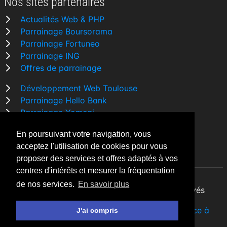
Nos sites partenaires
Actualités Web & PHP
Parrainage Boursorama
Parrainage Fortuneo
Parrainage ING
Offres de parrainage
Développement Web Toulouse
Parrainage Hello Bank
Parrainage Yomoni
Parrainage BforBank
En poursuivant votre navigation, vous
Comparatif banque
acceptez l'utilisation de cookies pour vous
proposer des services et offres adaptés à vos
centres d'intérêts et mesurer la fréquentation
de nos services.
En savoir plus
By Night v5.7.3
| © 2026 - Tous droits réservés
Fait avec
♥
par un
développeur Web Freelance à
J'ai compris
Toulouse