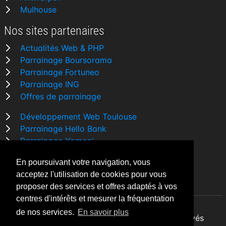
Mulhouse
Nos sites partenaires
Actualités Web & PHP
Parrainage Boursorama
Parrainage Fortuneo
Parrainage ING
Offres de parrainage
Développement Web Toulouse
Parrainage Hello Bank
Parrainage Yomoni
Parrainage BforBank
En poursuivant votre navigation, vous
Comparatif banque
acceptez l'utilisation de cookies pour vous
proposer des services et offres adaptés à vos
centres d'intérêts et mesurer la fréquentation
de nos services.
En savoir plus
By Night v5.7.3
| © 2026 - Tous droits réservés