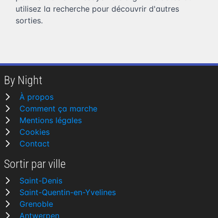
utilisez la recherche pour découvrir d'autres
sorties.
By Night
À propos
Comment ça marche
Mentions légales
Cookies
Contact
Sortir par ville
Saint-Denis
Saint-Quentin-en-Yvelines
Grenoble
Antwerpen