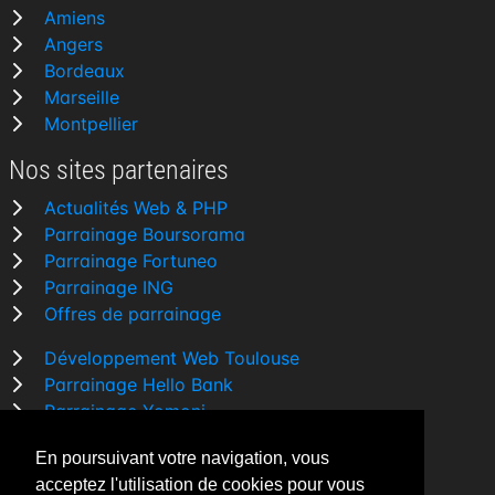
Amiens
Angers
Bordeaux
Marseille
Montpellier
Nos sites partenaires
Actualités Web & PHP
Parrainage Boursorama
Parrainage Fortuneo
Parrainage ING
Offres de parrainage
Développement Web Toulouse
Parrainage Hello Bank
Parrainage Yomoni
Parrainage BforBank
En poursuivant votre navigation, vous
Comparatif banque
acceptez l'utilisation de cookies pour vous