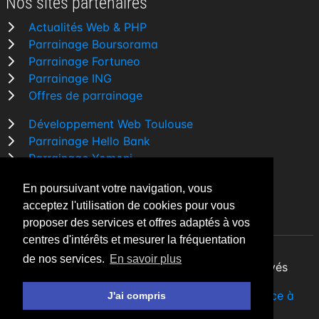
Nos sites partenaires
Actualités Web & PHP
Parrainage Boursorama
Parrainage Fortuneo
Parrainage ING
Offres de parrainage
Développement Web Toulouse
Parrainage Hello Bank
Parrainage Yomoni
Parrainage BforBank
En poursuivant votre navigation, vous
Comparatif banque
acceptez l'utilisation de cookies pour vous
proposer des services et offres adaptés à vos
centres d'intérêts et mesurer la fréquentation
de nos services.
En savoir plus
By Night v5.7.3
| © 2026 - Tous droits réservés
Fait avec
♥
par un
développeur Web Freelance à
J'ai compris
Toulouse