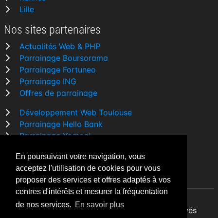
Lille
Nos sites partenaires
Actualités Web & PHP
Parrainage Boursorama
Parrainage Fortuneo
Parrainage ING
Offres de parrainage
Développement Web Toulouse
Parrainage Hello Bank
Parrainage Yomoni
Parrainage BforBank
En poursuivant votre navigation, vous
Comparatif banque
acceptez l'utilisation de cookies pour vous
proposer des services et offres adaptés à vos
centres d'intérêts et mesurer la fréquentation
de nos services.
En savoir plus
By Night v5.7.3
| © 2026 - Tous droits réservés