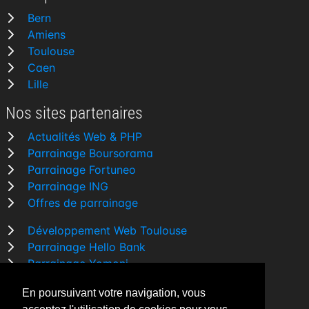
Bern
Amiens
Toulouse
Caen
Lille
Nos sites partenaires
Actualités Web & PHP
Parrainage Boursorama
Parrainage Fortuneo
Parrainage ING
Offres de parrainage
Développement Web Toulouse
Parrainage Hello Bank
Parrainage Yomoni
Parrainage BforBank
En poursuivant votre navigation, vous
Comparatif banque