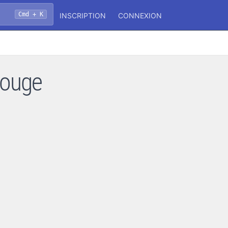
Cmd + K
INSCRIPTION
CONNEXION
éouge