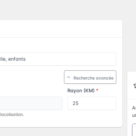
Recherche avancée
Rayon (KM)
A
ocalisation.
u