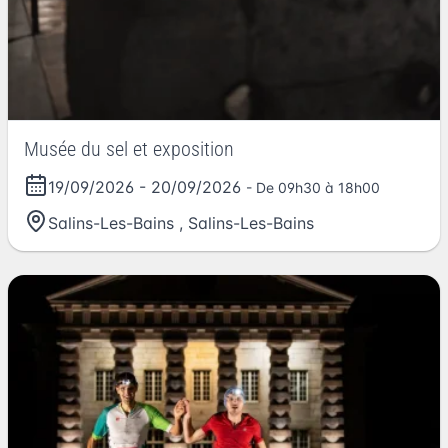
Musée du sel et exposition
19/09/2026
-
20/09/2026
- De 09h30 à 18h00
Salins-Les-Bains
,
Salins-Les-Bains