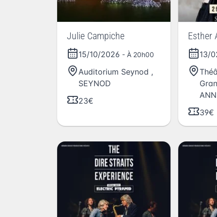
Julie Campiche
Esther 
15/10/2026
13/
- À 20h00
Auditorium Seynod
,
Théâ
SEYNOD
Gran
ANN
23€
39€