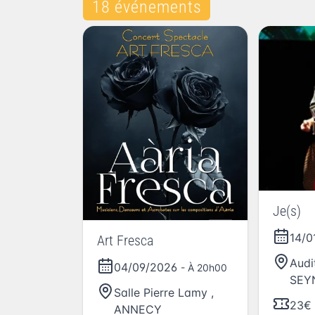
18 événements
Je(s)
14/0
Art Fresca
Audi
04/09/2026
- À 20h00
SEY
Salle Pierre Lamy
,
23€
ANNECY