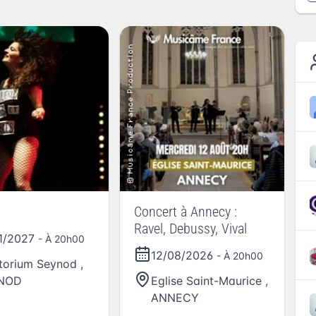
Concert à Annecy :
Ravel, Debussy, Vival
1/2027
- À 20h00
12/08/2026
- À 20h00
torium Seynod
,
NOD
Eglise Saint-Maurice
,
ANNECY