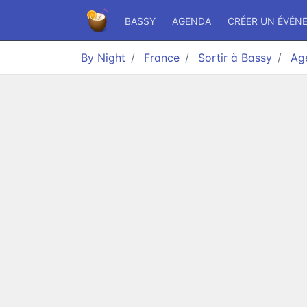
BASSY
AGENDA
CRÉER UN ÉVÉN
By Night
France
Sortir à Bassy
Ag