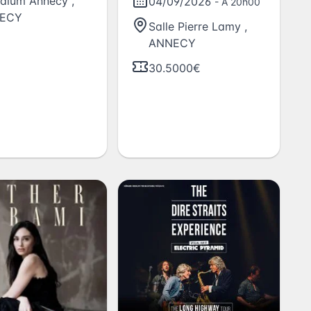
dium Annecy
,
04/09/2026
- À 20h00
ECY
Salle Pierre Lamy
,
ANNECY
30.5000€