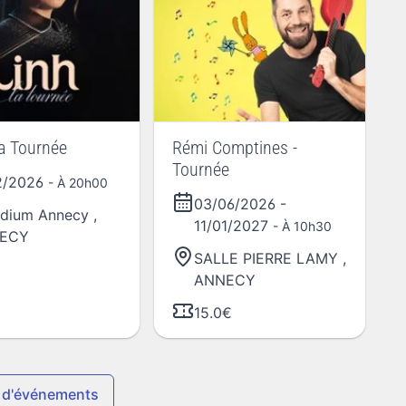
La Tournée
Rémi Comptines -
Tournée
2/2026
- À 20h00
03/06/2026
-
dium Annecy
,
11/01/2027
- À 10h30
ECY
SALLE PIERRE LAMY
,
ANNECY
15.0€
 d'événements