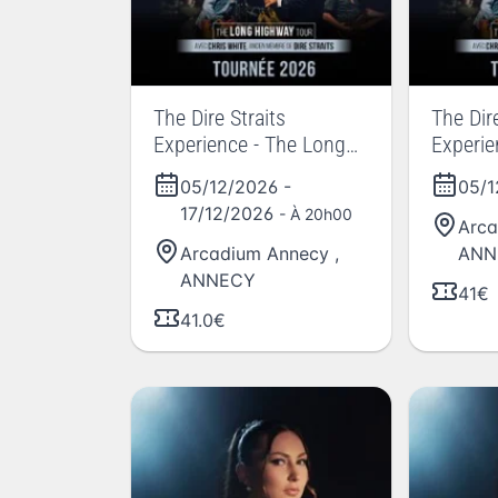
The Dire Straits
The Dire
Experience - The Long
Experie
Highway Tour 2026
Highwa
05/12/2026
-
05/
17/12/2026
- À 20h00
Arca
Arcadium Annecy
,
ANN
ANNECY
41€
41.0€