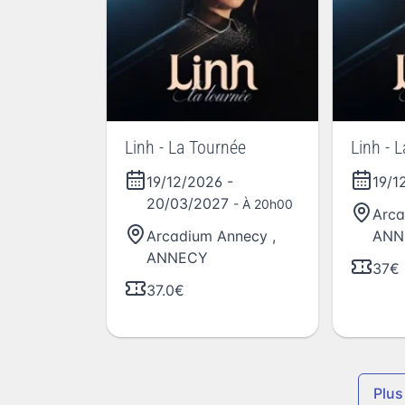
Linh - La Tournée
Linh - 
19/12/2026
-
19/1
20/03/2027
- À 20h00
Arca
Arcadium Annecy
,
ANN
ANNECY
37€
37.0€
Plus