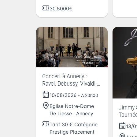
30.5000€
Concert à Annecy :
Ravel, Debussy, Vivaldi,
Cantemir, Mozart, Bach,
10/08/2026
- A 20h00
Doppler, Piazzolla,
Waxman
Eglise Notre-Dame
Jimmy S
De Liesse
,
Annecy
Tourné
Tarif 30 € Catégorie
13/
Prestige Placement