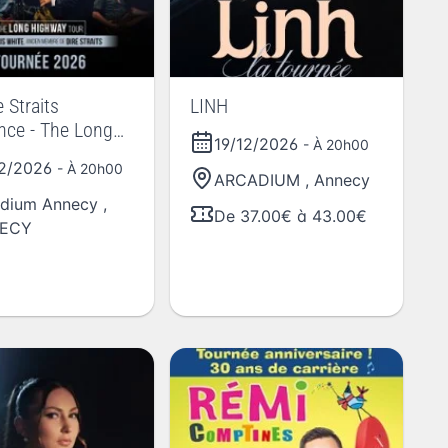
 Straits
LINH
nce - The Long
19/12/2026
- À 20h00
y Tour 2026
12/2026
- À 20h00
ARCADIUM
,
Annecy
dium Annecy
,
De 37.00€ à 43.00€
ECY