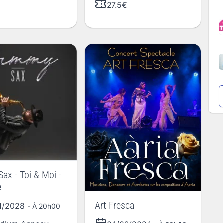
27.5€
ax - Toi & Moi -
e
Art Fresca
01/2028
- À 20h00